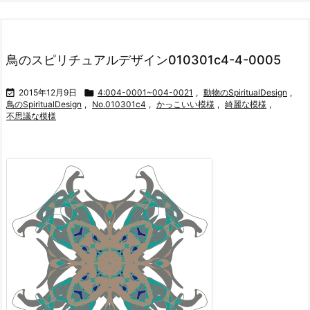
鳥のスピリチュアルデザイン010301c4-4-0005

2015年12月9日

4:004-0001~004-0021
,
動物のSpiritualDesign
,
鳥のSpiritualDesign
,
No.010301c4
,
かっこいい模様
,
綺麗な模様
,
不思議な模様