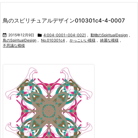
鳥のスピリチュアルデザイン010301c4-4-0007

2015年12月9日

4:004-0001~004-0021
,
動物のSpiritualDesign
,
鳥のSpiritualDesign
,
No.010301c4
,
かっこいい模様
,
綺麗な模様
,
不思議な模様