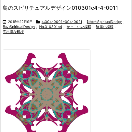
鳥のスピリチュアルデザイン010301c4-4-0011

2015年12月9日

4:004-0001~004-0021
,
動物のSpiritualDesign
,
鳥のSpiritualDesign
,
No.010301c4
,
かっこいい模様
,
綺麗な模様
,
不思議な模様