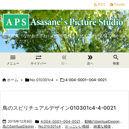

Feedly
RSS
那戓晁真（なかあささね）の個性溢れるデザイン！その目で確かめ
てみてください！





メニュー
サイドバー
前へ
次へ
検索

ホーム
>

No.010301c4
>

4:004-0001~004-0021
鳥のスピリチュアルデザイン010301c4-4-0021

2015年12月9日

4:004-0001~004-0021
,
動物のSpiritualDesign
,
鳥のSpiritualDesign
,
No.010301c4
,
かっこいい模様
,
綺麗な模様
,