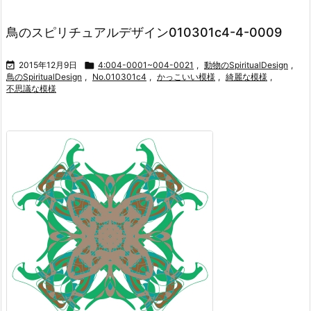
鳥のスピリチュアルデザイン010301c4-4-0009

2015年12月9日

4:004-0001~004-0021
,
動物のSpiritualDesign
,
鳥のSpiritualDesign
,
No.010301c4
,
かっこいい模様
,
綺麗な模様
,
不思議な模様