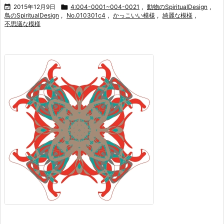

2015年12月9日

4:004-0001~004-0021
,
動物のSpiritualDesign
,
鳥のSpiritualDesign
,
No.010301c4
,
かっこいい模様
,
綺麗な模様
,
不思議な模様