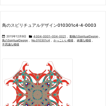
鳥のスピリチュアルデザイン010301c4-4-0003

2015年12月9日

4:004-0001~004-0021
,
動物のSpiritualDesign
,
鳥のSpiritualDesign
,
No.010301c4
,
かっこいい模様
,
綺麗な模様
,
不思議な模様