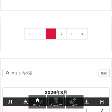
«
‹
1
2
›
»
2026年8月



月
火
水
木
金
土
日
メニュー
上へ
ホーム
1
2