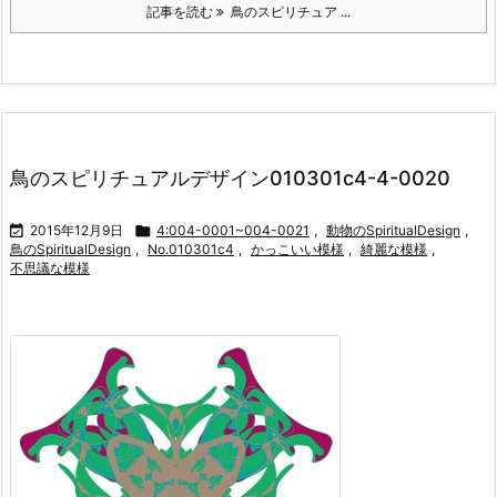
記事を読む
鳥のスピリチュア ...
鳥のスピリチュアルデザイン010301c4-4-0020

2015年12月9日

4:004-0001~004-0021
,
動物のSpiritualDesign
,
鳥のSpiritualDesign
,
No.010301c4
,
かっこいい模様
,
綺麗な模様
,
不思議な模様