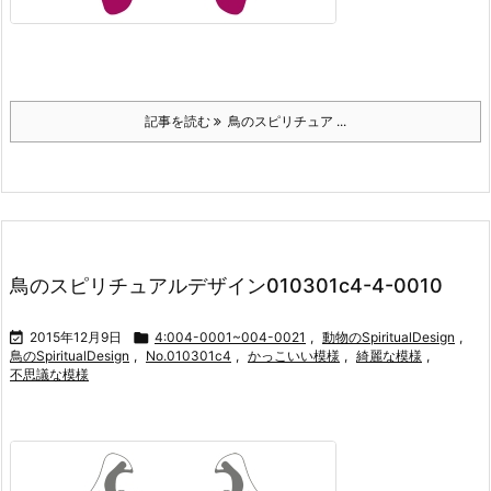
記事を読む
鳥のスピリチュア ...
鳥のスピリチュアルデザイン010301c4-4-0010

2015年12月9日

4:004-0001~004-0021
,
動物のSpiritualDesign
,
鳥のSpiritualDesign
,
No.010301c4
,
かっこいい模様
,
綺麗な模様
,
不思議な模様