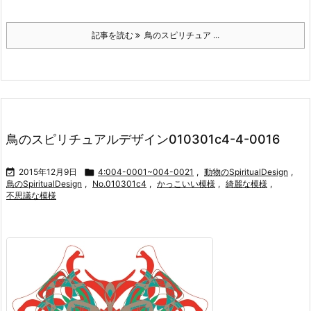
記事を読む
鳥のスピリチュア ...
鳥のスピリチュアルデザイン010301c4-4-0016

2015年12月9日

4:004-0001~004-0021
,
動物のSpiritualDesign
,
鳥のSpiritualDesign
,
No.010301c4
,
かっこいい模様
,
綺麗な模様
,
不思議な模様