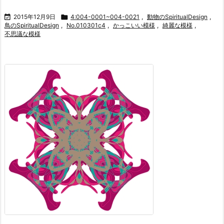

2015年12月9日

4:004-0001~004-0021
,
動物のSpiritualDesign
,
鳥のSpiritualDesign
,
No.010301c4
,
かっこいい模様
,
綺麗な模様
,
不思議な模様