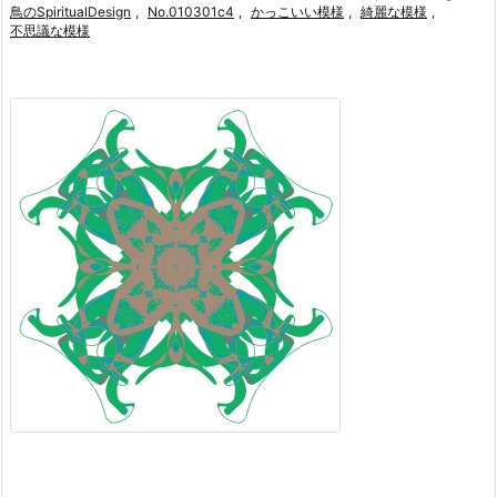
鳥のSpiritualDesign
,
No.010301c4
,
かっこいい模様
,
綺麗な模様
,
不思議な模様