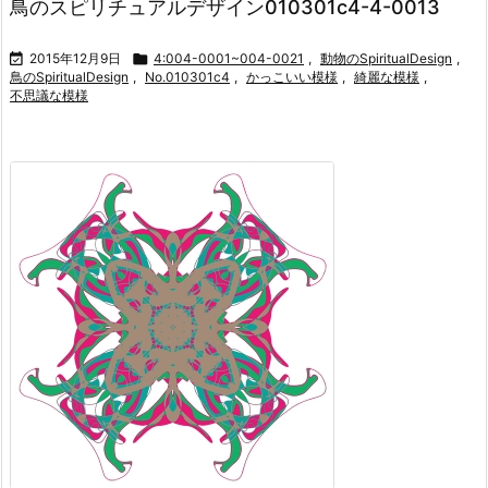
鳥のスピリチュアルデザイン010301c4-4-0013

2015年12月9日

4:004-0001~004-0021
,
動物のSpiritualDesign
,
鳥のSpiritualDesign
,
No.010301c4
,
かっこいい模様
,
綺麗な模様
,
不思議な模様