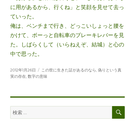
に用があるから、行くね」と笑顔を見せて去っ
ていった。
俺は、ベンチまで行き、どっこいしょっと腰を
かけて、ボーっと自転車のブレーキレバーを見
た。しばらくして（いらねえぞ、結城）と心の
中で思った。
投
カ
2012年1月26日
この世に生きた証があるのなら
,
偽りという真
稿
テ
実の存在
,
数字の意味
日:
ゴ
リ
ー
検
検
索
索: