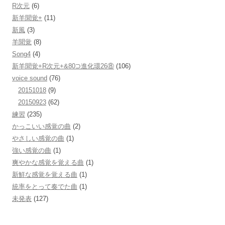
R次元
(6)
新羊聞覚+
(11)
新風
(3)
羊聞覚
(8)
Song4
(4)
新羊聞覚+R次元+&80⊃進化環26⑧
(106)
voice sound
(76)
20151018
(9)
20150923
(62)
練習
(235)
かっこいい感覚の曲
(2)
やさしい感覚の曲
(1)
強い感覚の曲
(1)
爽やかな感覚を覚える曲
(1)
新鮮な感覚を覚える曲
(1)
統率をとって奏でた曲
(1)
未発表
(127)