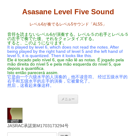
Asasane Level Five Sound
レベル6が奏でるレベル5サウンド「AL5S」
音符を読まないレベル6が演奏する。レベル５の右手とレベル５
の左手で奏でた後、それをクォンタイズする。
すると、このようになります。
It is played by level 6, which does not read the notes. After
being played by the right hand of level 5 and the left hand of
level 5, it is quantized. Then it looks like this.
Ele é tocado pelo nível 6, que não lê as notas. É jogado pela
mão direita do nível 5 e pela mão esquerda do nível 5, que
depois a quantifica.
Isto então parecerá assim.
它是由一个六级水平的人演奏的，他不读音符。 经过五级水平的
右手和五级水平的左手的演奏，它被量化了。
然后，这看起来像这样。
コ
メニュー
ン
テ
ン
ツ
へ
ス
JASRAC承諾第M1703173294号
キ
ッ
プ