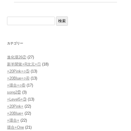
検索
カテゴリー
進化環26②
(27)
新羊聞覚+R次元+①
(18)
+20Pink+○⑤
(13)
+20Blue+○④
(13)
+環合+○⑥
(17)
song2㊲
(3)
+Level5+③
(13)
+20Pink+
(22)
+20Blue+
(22)
+環合+
(22)
環合+One
(21)