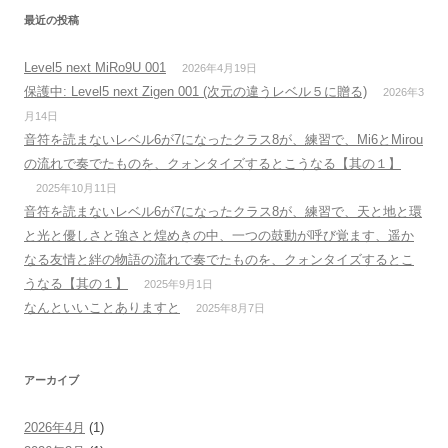
最近の投稿
Level5 next MiRo9U 001
2026年4月19日
保護中: Level5 next Zigen 001 (次元の違うレベル５に贈る)
2026年3
月14日
音符を読まないレベル6が7になったクラス8が、練習で、Mi6とMirou
の流れで奏でたものを、クォンタイズするとこうなる【其の１】
2025年10月11日
音符を読まないレベル6が7になったクラス8が、練習で、天と地と環
と光と優しさと強さと煌めきの中、一つの鼓動が呼び覚ます、遥か
なる友情と絆の物語の流れで奏でたものを、クォンタイズするとこ
うなる【其の１】
2025年9月1日
なんといいことありますと
2025年8月7日
アーカイブ
2026年4月
(1)