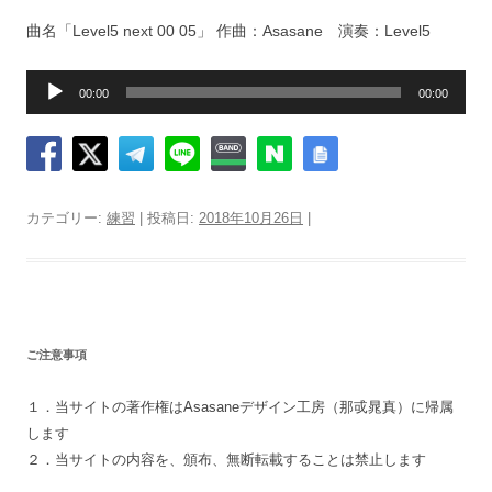
曲名「Level5 next 00 05」 作曲：Asasane 演奏：Level5
音
00:00
00:00
声
プ
レ
ー
ヤ
カテゴリー:
練習
| 投稿日:
2018年10月26日
|
ー
ご注意事項
１．当サイトの著作権はAsasaneデザイン工房（那戓晁真）に帰属
します
２．当サイトの内容を、頒布、無断転載することは禁止します