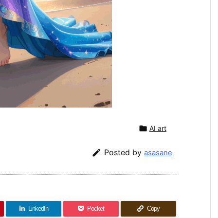

AI art

Posted by
asasane
LinkedIn
Pocket
Copy