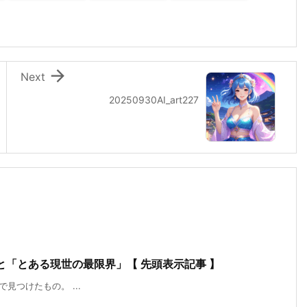

Next
20250930AI_art227
」と「とある現世の最限界」【 先頭表示記事 】
ealで見つけたもの。 ...