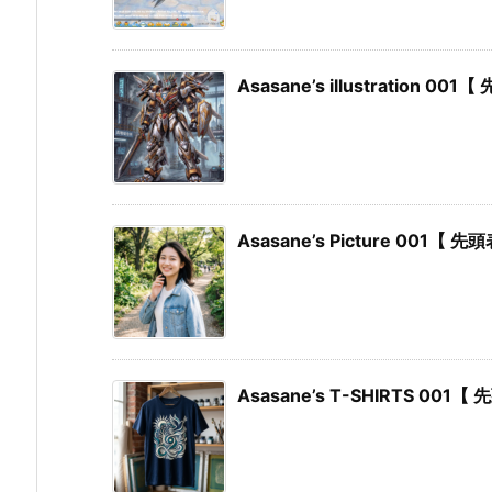
Asasane’s illustration 0
Asasane’s Picture 001【 
Asasane’s T-SHIRTS 001