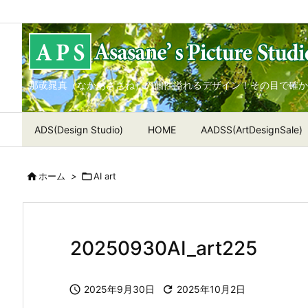
那戓晁真（なかあささね）の個性溢れるデザイン！その目で確か
ADS(Design Studio)
HOME
AADSS(ArtDesignSale)

ホーム
>

AI art
20250930AI_art225

2025年9月30日

2025年10月2日