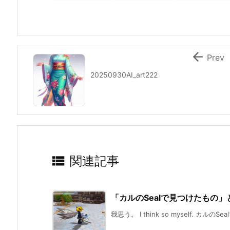

Prev
20250930AI_art222

関連記事
「カルのSealで見つけたもの
我思う。 I think so myself. カルのS