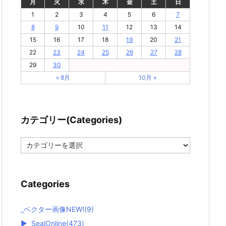
月
火
水
木
金
土
日
1
2
3
4
5
6
7
8
9
10
11
12
13
14
15
16
17
18
19
20
21
22
23
24
25
26
27
28
29
30
« 8月
10月 »
カテゴリー(Categories)
カ
テ
ゴ
リ
ー
Categories
(
C
a
_ベクター画像NEW!
(9)
t
►
SealOnline
(473)
e