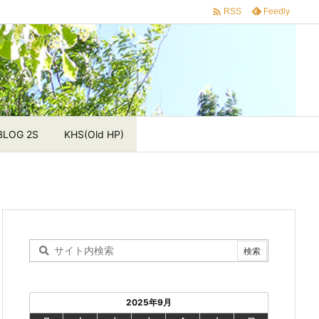

Feedly
RSS
BLOG 2S
KHS(Old HP)
2025年9月