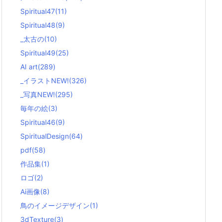
g
Spiritual47
(11)
o
r
Spiritual48
(9)
i
_太古の
(10)
e
s
Spiritual49
(25)
)
AI art
(289)
_イラストNEW!
(326)
_写真NEW!
(295)
毎年の絵
(3)
Spiritual46
(9)
SpiritualDesign
(64)
pdf
(58)
作品集
(1)
ロゴ
(2)
Ai画像
(8)
鳥のイメージデザイン
(1)
3dTexture
(3)