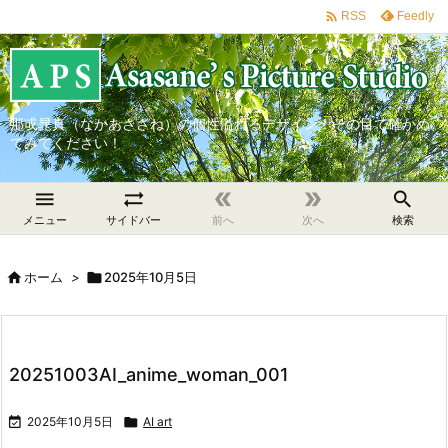

Feedly
RSS
那戓晁真（なかあささね）の個性溢れるデザイン！その目で確かめ
てみてください！





メニュー
サイドバー
前へ
次へ
検索

ホーム
>

2025年10月5日
20251003AI_anime_woman_001

2025年10月5日

AI art