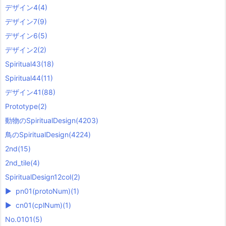
デザイン4
(4)
デザイン7
(9)
デザイン6
(5)
デザイン2
(2)
Spiritual43
(18)
Spiritual44
(11)
デザイン41
(88)
Prototype
(2)
動物のSpiritualDesign
(4203)
鳥のSpiritualDesign
(4224)
2nd
(15)
2nd_tile
(4)
SpiritualDesign12col
(2)
►
pn01(protoNum)
(1)
►
cn01(cplNum)
(1)
No.0101
(5)