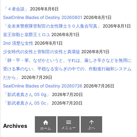
「４者会談」
2026年8月6日
SealOnline Blades of Destiny 20260801
2026年8月1日
「全未来警察隊管制官の女性隊士５０人集合写真」
2026年8月1日
皇王弥勒と皇爵王ミロユ
2026年8月1日
2nd 清楚な女性
2026年8月1日
少女時代の女性と管制官の女性と真環徒
2026年8月1日
「静・平・掌。なぜかというと、それは、厳しさ辛さなどを無用に
受ける事のない、平穏なる安らぎの中での、作動進行融和システム
だから」
2026年7月29日
SealOnline Blades of Destiny 20260726
2026年7月26日
「影武者真さん 05 0g」
2026年7月20日
「影武者真さん 05 0c」
2026年7月20日



Archives
メニュー
上へ
ホーム