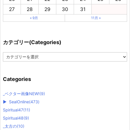
27
28
29
30
31
« 9月
11月 »
カテゴリー(Categories)
カ
テ
ゴ
リ
ー
Categories
(
C
a
_ベクター画像NEW!
(9)
t
►
SealOnline
(473)
e
g
Spiritual47
(11)
o
r
Spiritual48
(9)
i
_太古の
(10)
e