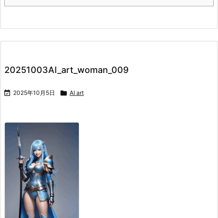
20251003AI_art_woman_009

2025年10月5日

AI art