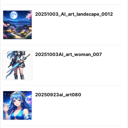
20251003_AI_art_landscape_0012
20251003AI_art_woman_007
20250923ai_art080