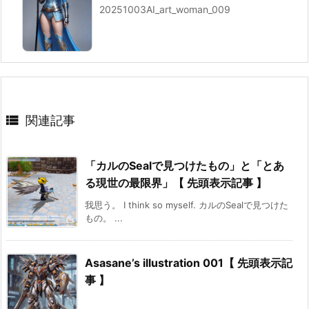
20251003AI_art_woman_009

関連記事
「カルのSealで見つけたもの」と「とあ
る現世の最限界」【 先頭表示記事 】
我思う。 I think so myself. カルのSealで見つけた
もの。 ...
Asasane’s illustration 001【 先頭表示記
事 】