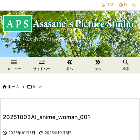

Feedly
RSS
那戓晁真（なかあささね）の個性溢れるデザイン！その目で確かめ
てみてください！





メニュー
サイドバー
前へ
次へ
検索

ホーム
>

AI art
20251003AI_anime_woman_001

2025年10月5日

2025年10月6日