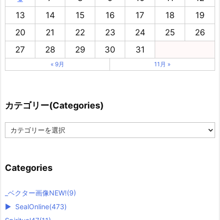
13
14
15
16
17
18
19
20
21
22
23
24
25
26
27
28
29
30
31
« 9月
11月 »
カテゴリー(Categories)
カ
テ
ゴ
リ
ー
Categories
(
C
a
_ベクター画像NEW!
(9)
t
►
SealOnline
(473)
e
g