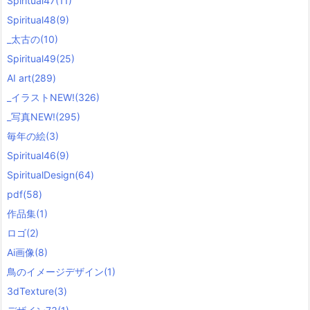
Spiritual47
(11)
o
r
Spiritual48
(9)
i
_太古の
(10)
e
s
Spiritual49
(25)
)
AI art
(289)
_イラストNEW!
(326)
_写真NEW!
(295)
毎年の絵
(3)
Spiritual46
(9)
SpiritualDesign
(64)
pdf
(58)
作品集
(1)
ロゴ
(2)
Ai画像
(8)
鳥のイメージデザイン
(1)
3dTexture
(3)