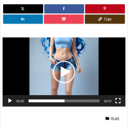
Copy
動
画
プ
レ
ー
ヤ
ー
00:00
00:07

AI art